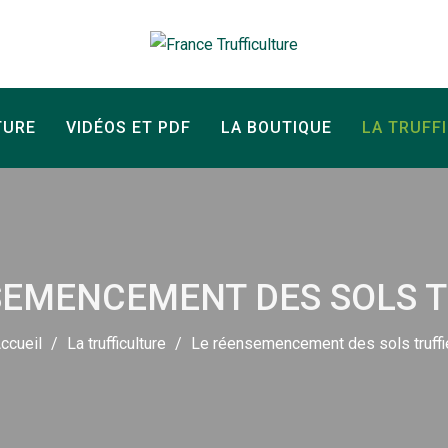
TURE
VIDÉOS ET PDF
LA BOUTIQUE
LA TRUFF
SEMENCEMENT DES SOLS T
ccueil
/
La trufficulture
/
Le réensemencement des sols truffi