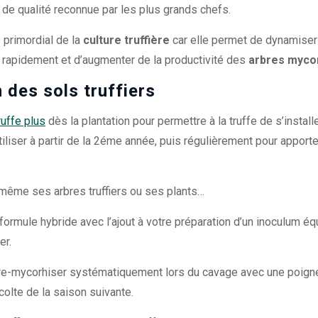
 de qualité reconnue par les plus grands chefs.
 primordial de la
culture truffière
car elle permet de dynamiser 
on rapidement et d’augmenter de la productivité des
arbres myco
 des sols truffiers
ruffe plus
dès la plantation pour permettre à la truffe de s’install
utiliser à partir de la 2éme année, puis régulièrement pour apport
même ses arbres truffiers ou ses plants…
 formule hybride avec l’ajout à votre préparation d’un inoculum équ
er.
 de re-mycorhiser systématiquement lors du cavage avec une poign
écolte de la saison suivante.