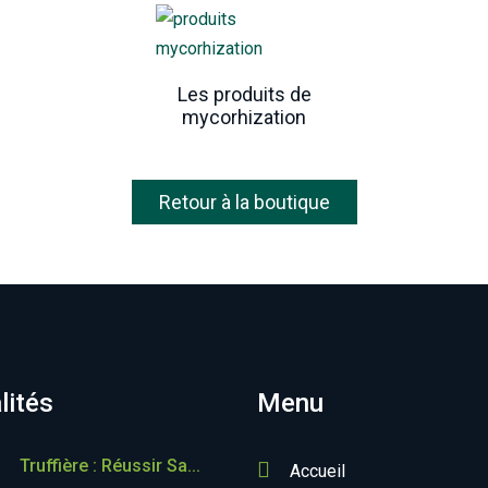
Les produits de
mycorhization
Retour à la boutique
lités
Menu
Truffière : Réussir Sa...
Accueil